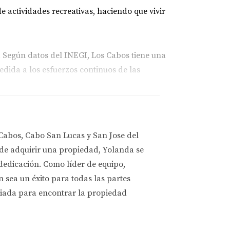
 actividades recreativas, haciendo que vivir
. Según datos del INEGI, Los Cabos tiene una
dida a los esfuerzos continuos de las
torno paradisiaco. La disminución de la
Cabos, Cabo San Lucas y San Jose del
para residir.
 de adquirir una propiedad, Yolanda se
 dedicación. Como líder de equipo,
os y su equipo
. Con su amplia experiencia y
s, garantizando un servicio de calidad y una
sea un éxito para todas las partes
liada para encontrar la propiedad