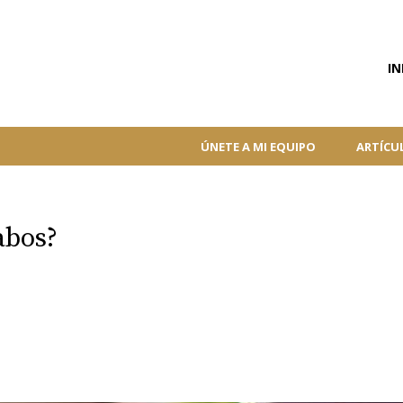
IN
ÚNETE A MI EQUIPO
ARTÍCU
abos?