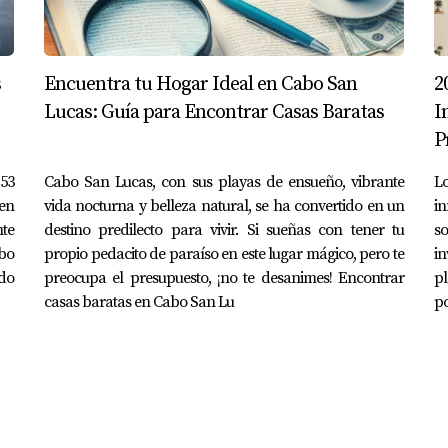
s
Encuentra tu Hogar Ideal en Cabo San
2
Lucas: Guía para Encontrar Casas Baratas
I
P
153
Cabo San Lucas, con sus playas de ensueño, vibrante
Lo
 en
vida nocturna y belleza natural, se ha convertido en un
i
te
destino predilecto para vivir. Si sueñas con tener tu
s
abo
propio pedacito de paraíso en este lugar mágico, pero te
in
ado
preocupa el presupuesto, ¡no te desanimes! Encontrar
pl
casas baratas en Cabo San Lu
po