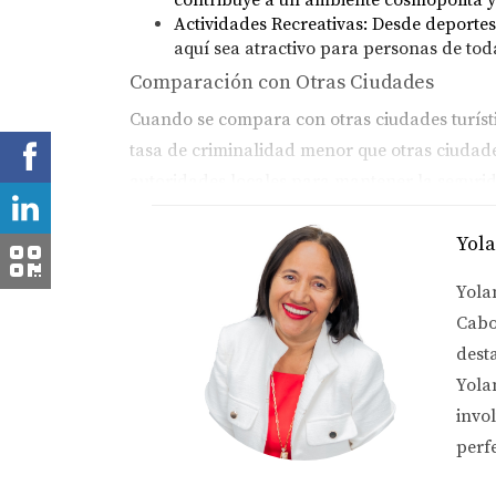
Actividades Recreativas:
Desde deportes 
aquí sea atractivo para personas de tod
Comparación con Otras Ciudades
Cuando se compara con otras ciudades turísti
tasa de criminalidad menor que otras ciudade
autoridades locales para mantener la seguridad
Conclusión
Yol
Vivir en Los Cabos es una opción segura y at
Yola
criminalidad, las iniciativas de seguridad y l
Cabo
Para encontrar la propiedad perfecta y obten
dest
especialización en la venta de propiedades ex
Yola
experiencia de compra inigualable.
invo
perf