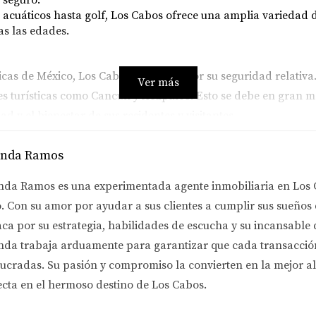
acuáticos hasta golf, Los Cabos ofrece una amplia variedad de
as las edades.
cas de México, Los Cabos sobresale por su seguridad relativa
Ver más
s turísticas como Cancún y Acapulco. Esto se debe en gran me
 y el bienestar de sus residentes y visitantes.
anda Ramos
ractiva para quienes buscan una alta calidad de vida en un en
nda Ramos es una experimentada agente inmobiliaria en Los 
a infraestructura moderna hacen de esta región un lugar ideal 
. Con su amor por ayudar a sus clientes a cumplir sus sueños
er la mejor asesoría en bienes raíces,
aca por su estrategia, habilidades de escucha y su incansable
contacta a Yolanda Ram
clusivas, Yolanda es la mejor agente inmobiliaria en Los Cabo
nda trabaja arduamente para garantizar que cada transacción 
lucradas. Su pasión y compromiso la convierten en la mejor a
ecta en el hermoso destino de Los Cabos.