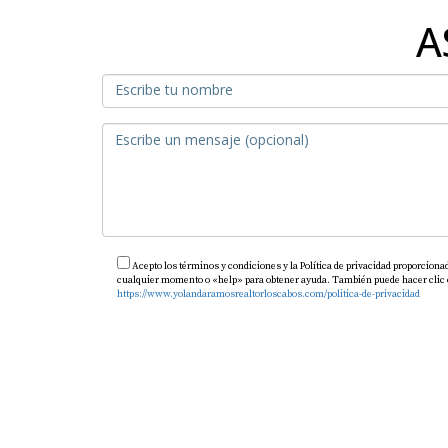
A
Acepto los términos y condiciones y la Política de privacidad proporciona
cualquier momento o «help» para obtener ayuda. También puede hacer clic en 
https://www.yolandaramosrealtorloscabos.com/politica-de-privacidad