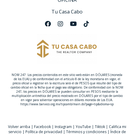
OFICINA
Tu Casa Cabo
NOM 247: Los precios contenidos en este sitio web están en DÓLARES (moneda
de los EUA) y de conformidad con el artículo 8 de la ley monetaria en vigor, el
precio oficial a registrar en la escritura será el de PESOS que resulte del tipo de
cambio oficial en la fecha que el pago sea obligatorio. De conformidad con la NOM
247, los precios en DÓLARES se pueden consultar en PESOS mediante la
multiplicación aritmética del precio mostrado en DÓLARES por el tipo de cambio
en vigor para solventar operaciones en dólares moneda de Los EUA.
https://www.banxico.org.mx/tipcamb/main.do?page=tip&idioma=sp
Volver arriba
|
Facebook
|
Instagram
|
YouTube
|
Tiktok
|
Califica mi
servicio
|
Política de privacidad
|
Términos y condiciones
|
Índice de