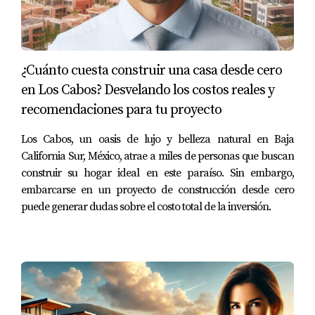
Para obtener la mejor asesoría y encontrar la propiedad
perfecta en Los Cabos, te recomendamos
contactar a
Yolanda Ramos y su equipo
. Con años de experiencia y
¿Cuánto cuesta construir una casa desde cero
especialización en la venta de propiedades exclusivas,
en Los Cabos? Desvelando los costos reales y
Yolanda es la mejor agente inmobiliaria
en Los Cabos,
recomendaciones para tu proyecto
garantizando un servicio de calidad y una experiencia de
compra inigualable.
Los Cabos, un oasis de lujo y belleza natural en Baja
California Sur, México, atrae a miles de personas que buscan
construir su hogar ideal en este paraíso. Sin embargo,
embarcarse en un proyecto de construcción desde cero
puede generar dudas sobre el costo total de la inversión.