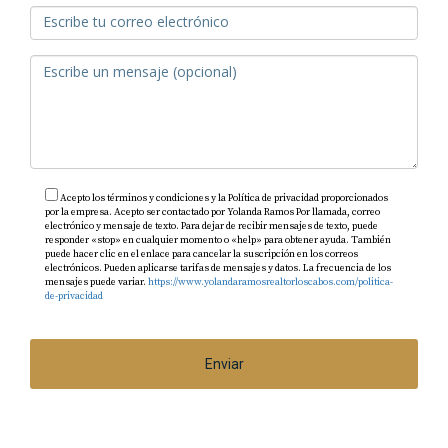
Acepto los términos y condiciones y la Política de privacidad proporcionados
por la empresa. Acepto ser contactado por Yolanda Ramos Por llamada, correo
electrónico y mensaje de texto. Para dejar de recibir mensajes de texto, puede
responder «stop» en cualquier momento o «help» para obtener ayuda. También
puede hacer clic en el enlace para cancelar la suscripción en los correos
electrónicos. Pueden aplicarse tarifas de mensajes y datos. La frecuencia de los
mensajes puede variar.
https://www.yolandaramosrealtorloscabos.com/politica-
de-privacidad
Enviar