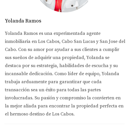
bullicio de la ciudad, y que buscan invertir en
propiedades de alto valor. Es una excelente opción para
Yolanda Ramos
familias y personas que valoran la privacidad y el
espacio.
Yolanda Ramos es una experimentada agente
inmobiliaria en Los Cabos, Cabo San Lucas y San Jose del
San José del Cabo: Encanto Colonial y Modernidad
Cabo. Con su amor por ayudar a sus clientes a cumplir
San José del Cabo, con su encanto colonial y moderna
sus sueños de adquirir una propiedad, Yolanda se
infraestructura, es otra área en crecimiento. Este lugar
destaca por su estrategia, habilidades de escucha y su
combina lo mejor de ambos mundos: la belleza histórica
incansable dedicación. Como líder de equipo, Yolanda
de su centro y las comodidades modernas de sus zonas
trabaja arduamente para garantizar que cada
residenciales. Es una excelente opción para aquellos que
transacción sea un éxito para todas las partes
buscan un ambiente más tranquilo y cultural, sin alejarse
involucradas. Su pasión y compromiso la convierten en
demasiado de los servicios y entretenimiento.
la mejor aliada para encontrar la propiedad perfecta en
Palmilla: Lujo y Exclusividad
el hermoso destino de Los Cabos.
Para aquellos con un presupuesto más alto, Palmilla es