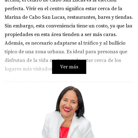
acción, el centro de Cabo San Lucas es la elección
perfecta. Vivir en el centro significa estar cerca de la
Marina de Cabo San Lucas, restaurantes, bares y tiendas.
Sin embargo, esta conveniencia tiene un costo, ya que las
propiedades en esta área tienden a ser más caras.
Además, es necesario adaptarse al tráfico y al bullicio
típico de una zona urbana. Es ideal para personas que
disfrutan de la vida nocturna y de estar cerca de los
Ver más
lugares más visitados de la ciudad.
Rolling Hills: Tranquilidad y Espacio
Si lo que buscas es tranquilidad y propiedades más
grandes, Rolling Hills es la opción ideal. Ubicada a las
afueras de Cabo San Lucas, esta área ofrece amplios
terrenos, casas con albercas y vistas impresionantes al
Océano Pacífico. Rolling Hills es perfecta para aquellos
que desean un estilo de vida más relajado, lejos del