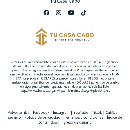
Tu Casa Cabo
NOM 247: Los precios contenidos en este sitio web están en DÓLARES (moneda
de los EUA) y de conformidad con el artículo 8 de la ley monetaria en vigor, el
precio oficial a registrar en la escritura será el de PESOS que resulte del tipo de
cambio oficial en la fecha que el pago sea obligatorio. De conformidad con la NOM
247, los precios en DÓLARES se pueden consultar en PESOS mediante la
multiplicación aritmética del precio mostrado en DÓLARES por el tipo de cambio
en vigor para solventar operaciones en dólares moneda de Los EUA.
https://www.banxico.org.mx/tipcamb/main.do?page=tip&idioma=sp
Volver arriba
|
Facebook
|
Instagram
|
YouTube
|
Tiktok
|
Califica mi
servicio
|
Política de privacidad
|
Términos y condiciones
|
Índice de
contenidos
|
Ingreso de usuario