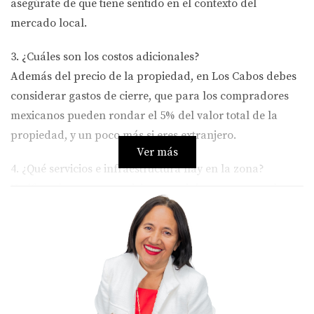
asegúrate de que tiene sentido en el contexto del
mercado local.
3. ¿Cuáles son los costos adicionales?
Además del precio de la propiedad, en Los Cabos debes
considerar gastos de cierre, que para los compradores
mexicanos pueden rondar el 5% del valor total de la
propiedad, y un poco más si eres extranjero.
Ver más
4. ¿Qué servicios e infraestructura hay en la zona?
Verifica el acceso a servicios esenciales como agua, luz,
internet y seguridad, y evalúa las proyecciones de
crecimiento en la infraestructura.
¿Cómo se maneja una oferta en Los Cabos?
A diferencia de lo que muchos piensan,
hacer una oferta
en Los Cabos no significa necesariamente ofertar por