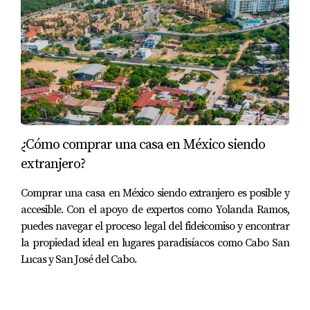
el futuro.
Sé leal a tu agente inmobiliario
Ser leal a un solo agente inmobiliario te ahorrará tiempo
y esfuerzo. Como mencioné anteriormente, en un
mercado competitivo como el de Los Cabos, tu agente se
convertirá en tu aliado estratégico. Conociendo tus
necesidades a fondo, podrá filtrar propiedades que
¿Cómo comprar una casa en México siendo
realmente te interesen, y al estar en sintonía, tendrás
extranjero?
acceso a las mejores oportunidades antes de que salgan
Comprar una casa en México siendo extranjero es posible y
al mercado general.
accesible. Con el apoyo de expertos como Yolanda Ramos,
puedes navegar el proceso legal del fideicomiso y encontrar
Como bien dice
Grant Cardone
: "El éxito no es la cuestión
la propiedad ideal en lugares paradisíacos como Cabo San
de quién sabe más, sino de quién actúa con mayor
Lucas y San José del Cabo.
rapidez y eficiencia". Trabajar con un solo agente de
confianza te garantizará que siempre estarás un paso
adelante.