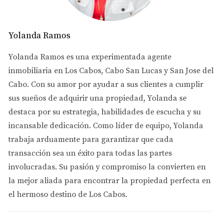
debajo del precio de venta. Dada la alta demanda y la
escasa oferta de propiedades, ofertar menos de lo
solicitado puede hacer que pierdas la oportunidad de
Yolanda Ramos
adquirir una excelente propiedad. Aquí es clave trabajar
Yolanda Ramos es una experimentada agente
con un buen agente inmobiliario, quien te guiará para
inmobiliaria en Los Cabos, Cabo San Lucas y San Jose del
que no pierdas tiempo ni ilusiones con una oferta
Cabo. Con su amor por ayudar a sus clientes a cumplir
inapropiada.
sus sueños de adquirir una propiedad, Yolanda se
destaca por su estrategia, habilidades de escucha y su
Cuando hablamos de
hacer una oferta
, se trata más de
incansable dedicación. Como líder de equipo, Yolanda
comunicar las condiciones de la compra:
trabaja arduamente para garantizar que cada
Enganche
: Cuánto planeas aportar como pago
transacción sea un éxito para todas las partes
inicial.
involucradas. Su pasión y compromiso la convierten en
Oficina de cierre
: Dónde y cómo se realizará el
la mejor aliada para encontrar la propiedad perfecta en
cierre.
Escrow
: Definir la cuenta de terceros para asegurar
el hermoso destino de Los Cabos.
los fondos.
Créditos hipotecarios
: Si los utilizarás y cómo