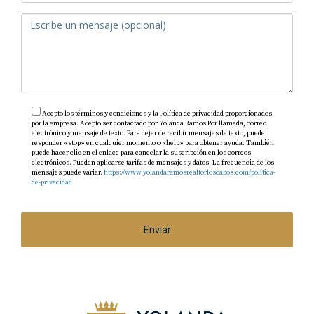
Acepto los términos y condiciones y la Política de privacidad proporcionados
por la empresa. Acepto ser contactado por Yolanda Ramos Por llamada, correo
electrónico y mensaje de texto. Para dejar de recibir mensajes de texto, puede
responder «stop» en cualquier momento o «help» para obtener ayuda. También
puede hacer clic en el enlace para cancelar la suscripción en los correos
electrónicos. Pueden aplicarse tarifas de mensajes y datos. La frecuencia de los
mensajes puede variar.
https://www.yolandaramosrealtorloscabos.com/politica-
de-privacidad
Enviar