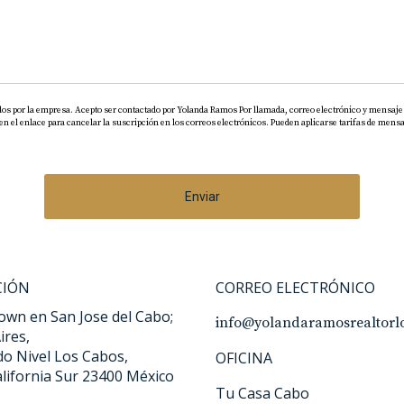
dos por la empresa. Acepto ser contactado por Yolanda Ramos Por llamada, correo electrónico y mensaje 
el enlace para cancelar la suscripción en los correos electrónicos. Pueden aplicarse tarifas de mensaj
Enviar
CIÓN
CORREO ELECTRÓNICO
wn en San Jose del Cabo;
info@yolandaramosrealtorl
ires,
o Nivel Los Cabos,
OFICINA
alifornia Sur 23400 México
Tu Casa Cabo