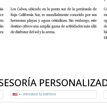
ia
Los Cabos, ubicado en la punta sur de la península de
Ca
ece
Baja California Sur, es mundialmente conocido por sus
ex
en
hermosas playas y aguas cristalinas. Sin embargo, este
op
in
destino ofrece una amplia gama de actividades más allá
de
ara
de disfrutar del sol y la arena.
b
Di
SESORÍA PERSONALIZA