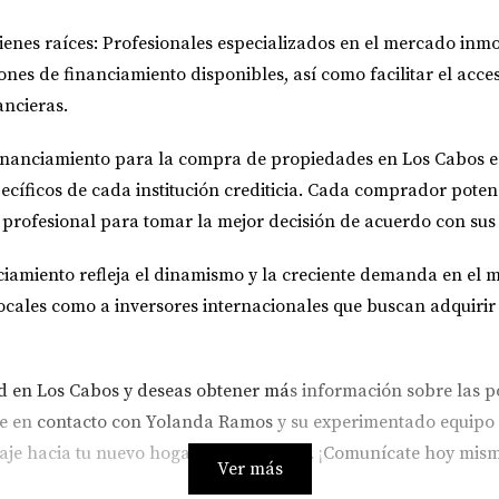
ienes raíces
: Profesionales especializados en el mercado inm
nes de financiamiento disponibles, así como facilitar el acce
ancieras.
inanciamiento para la compra de propiedades en Los Cabos está
específicos de cada institución crediticia. Cada comprador pot
profesional para tomar la mejor decisión de acuerdo con sus
iamiento refleja el dinamismo y la creciente demanda en el m
cales como a inversores internacionales que buscan adquirir
ad en Los Cabos y deseas obtener má
s información sobre las p
te en
contacto con Yolanda Ramos
y su experimentado equipo d
aje hacia tu nuevo hogar en Los Cabos. ¡
Comunícate hoy mis
Ver más