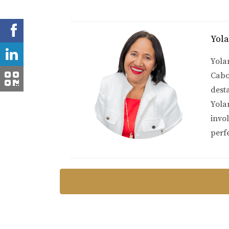
Yol
Yola
Cabo
dest
Yola
invo
perf