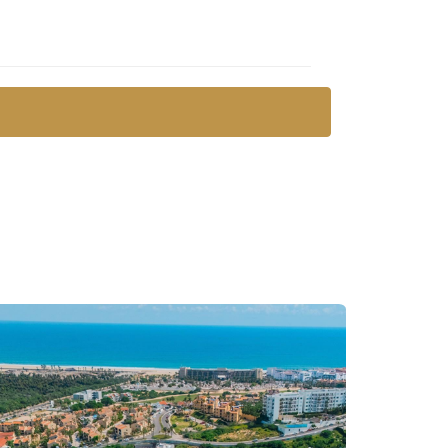
ro financiero", y Los Cabos es el ejemplo
orizarse a largo plazo, sino también generar
visto un auge en Los Cabos debido a la
ntes, la clave está en pensar a largo plazo y
o ayuda a mitigar riesgos, sino que ofrece
ndamos
contactar a
Yolanda Ramos
y su equipo
on años de experiencia y un enfoque
 ideal en Los Cabos.