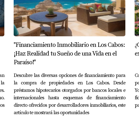
"Financiamiento Inmobiliario en Los Cabos:
¿
¡Haz Realidad tu Sueño de una Vida en el
e
Paraíso!"
an
Descubre las diversas opciones de financiamiento para
C
 la
la compra de propiedades en Los Cabos. Desde
p
es.
préstamos hipotecarios otorgados por bancos locales e
Y
no.
internacionales hasta esquemas de financiamiento
fi
tos
directo ofrecidos por desarrolladores inmobiliarios, este
pa
artículo te mostrará las oportunidades