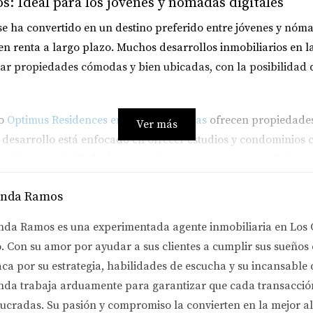
s: Ideal para los jóvenes y nómadas digitales
e ha convertido en un destino preferido entre jóvenes y nómadas
 en renta a largo plazo. Muchos desarrollos inmobiliarios en
lar propiedades cómodas y bien ubicadas, con la posibilidad
mo
Optimus Residences en Cabo San Lucas
ofrecen propiedades
Ver más
ste desarrollo está enfocado en ofrecer estudios y condominio
o alta conectividad a internet, áreas comunes para trabajar y 
anda Ramos
ros en Los Cabos
nda Ramos es una experimentada agente inmobiliaria en Los 
r en Los Cabos han encontrado aquí no solo un hogar, sino t
. Con su amor por ayudar a sus clientes a cumplir sus sueños
os y canadienses ha sido fundamental para el impulso de la e
aca por su estrategia, habilidades de escucha y su incansable
dades de lujo en Los Cabos son extranjeros, lo que genera un
nda trabaja arduamente para garantizar que cada transacción 
.
lucradas. Su pasión y compromiso la convierten en la mejor a