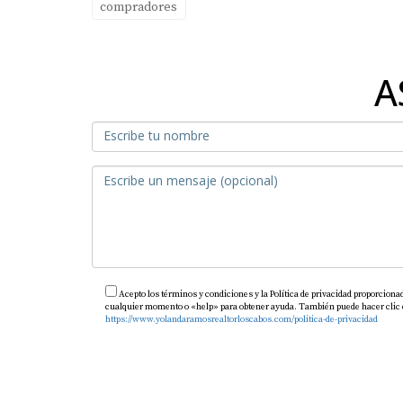
compradores
A
Acepto los términos y condiciones y la Política de privacidad proporciona
cualquier momento o «help» para obtener ayuda. También puede hacer clic en 
https://www.yolandaramosrealtorloscabos.com/politica-de-privacidad