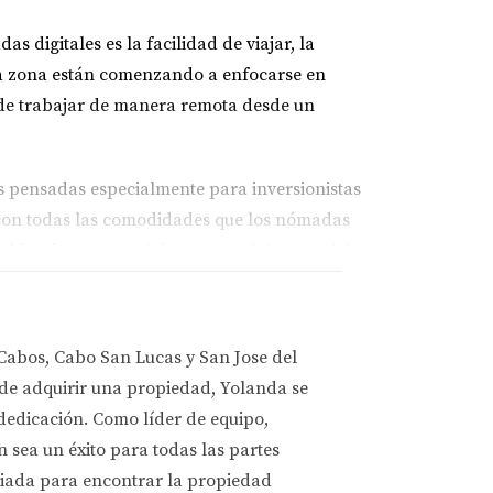
 digitales es la facilidad de viajar, la
 la zona están comenzando a enfocarse en
 de trabajar de manera remota desde un
 pensadas especialmente para inversionistas
s con todas las comodidades que los nómadas
ubicaciones estratégicas cerca del mar y del
Cabos, Cabo San Lucas y San Jose del
ambién una excelente oportunidad para hacer
 de adquirir una propiedad, Yolanda se
conomía local. Según datos recientes del
 dedicación. Como líder de equipo,
a constante inyección de capital en la zona,
sea un éxito para todas las partes
liada para encontrar la propiedad