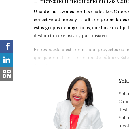
El mercado inmobiliario en Los Cabo
Una de las razones por las cuales Los Cabos s
conectividad aérea y la falta de propiedades
estos grupos demográficos, que buscan alqui
destino tan exclusivo y paradisiaco.
En respuesta a esta demanda, proyectos co
que quieren atraer a este tipo de público. E
digitales y jóvenes profesionales buscan, com
entretenimiento local.
Yol
La economía impulsada por extranje
Yola
Muchos extranjeros que han decidido inverti
Cabo
crecer su patrimonio. La llegada de american
dest
mercado, el 60% de los compradores de propie
Yola
dinamizando la economía y creando empleos
invo