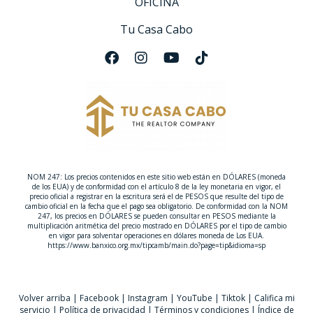
OFICINA
Tu Casa Cabo
NOM 247: Los precios contenidos en este sitio web están en DÓLARES (moneda
de los EUA) y de conformidad con el artículo 8 de la ley monetaria en vigor, el
precio oficial a registrar en la escritura será el de PESOS que resulte del tipo de
cambio oficial en la fecha que el pago sea obligatorio. De conformidad con la NOM
247, los precios en DÓLARES se pueden consultar en PESOS mediante la
multiplicación aritmética del precio mostrado en DÓLARES por el tipo de cambio
en vigor para solventar operaciones en dólares moneda de Los EUA.
https://www.banxico.org.mx/tipcamb/main.do?page=tip&idioma=sp
Volver arriba
|
Facebook
|
Instagram
|
YouTube
|
Tiktok
|
Califica mi
servicio
|
Política de privacidad
|
Términos y condiciones
|
Índice de