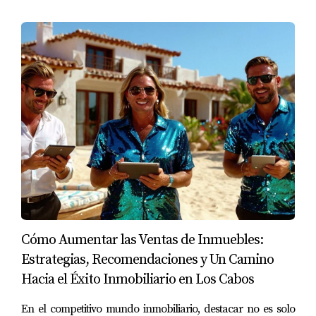
En caso de que no califiques para esta exención, el
ISR sobre la venta de una propiedad puede variar
entre el
5% y el 35%
de la ganancia de capital. Sin
embargo, ajustando el valor de compra con base en
la inflación o la
Unidad de Inversión (UDI)
, podrías
reducir significativamente el ISR.
¿Cómo ser millonario antes de los 40?
Siguiendo una estrategia disciplinada, podrías
convertirte en millonario antes de los 40 años:
Cómo Aumentar las Ventas de Inmuebles:
Adquiere más propiedades
: Si mantienes un
Estrategias, Recomendaciones y Un Camino
buen historial crediticio, podrías adquirir más
Hacia el Éxito Inmobiliario en Los Cabos
propiedades después de algunos años y repetir
el proceso de alquilar y generar ingresos
En el competitivo mundo inmobiliario, destacar no es solo