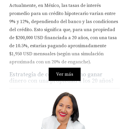
Actualmente, en México, las tasas de interés
promedio para un crédito hipotecario varían entre
9% y 12%
, dependiendo del banco y las condiciones
del crédito. Esto significa que, para una propiedad
de
$200,000 USD
financiada a 20 años, con una tasa
de
10.5%
, estarías pagando aproximadamente
$1,950 USD mensuales
(según una simulación
aproximada con un 20% de enganche).
Estrategia de compra: ¿Cómo ganar
Ver más
dinero con una propiedad a los 20 años?
Si compras una propiedad por $200,000 USD en Los
Cabos a los 20 años, los beneficios financieros
pueden ser inmensos, sobre todo si optas por
alquilarla para generar ingresos pasivos. Aquí un
desglose de cómo funcionaría: