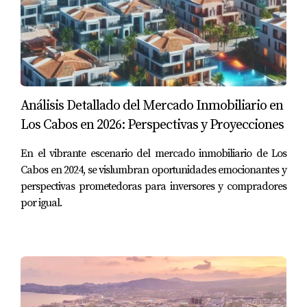
hipotecario favorable y seguir construyendo riqueza,
te recomendamos la siguiente estrategia:
Mantén un buen historial crediticio
: Asegúrate
de pagar todas tus deudas a tiempo y evitar el
Análisis Detallado del Mercado Inmobiliario en
sobreendeudamiento. Utiliza tarjetas de
Los Cabos en 2026: Perspectivas y Proyecciones
crédito de forma responsable y no utilices más
del
30% de tu límite de crédito
.
En el vibrante escenario del mercado inmobiliario de Los
Cabos en 2024, se vislumbran oportunidades emocionantes y
Ahorra para un enganche fuerte
: Aportar al
perspectivas prometedoras para inversores y compradores
menos el
20% del valor de la propiedad
como
por igual.
enganche te permitirá obtener mejores
condiciones de financiamiento y pagar una
mensualidad más baja.
Diversifica tus ingresos
: Si además de alquilar
la propiedad a largo plazo, puedes