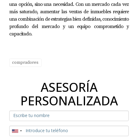
pasivos.
una opción, sino una necesidad. Con un mercado cada vez
más saturado, aumentar las ventas de inmuebles requiere
Reinversión
: Utiliza los ingresos de las rentas
una combinación de estrategias bien definidas, conocimiento
para
pagar de manera anticipada
tus créditos
profundo del mercado y un equipo comprometido y
o invertir en mejoras que aumenten el valor de
capacitado.
tus propiedades.
Subarrendamiento y administración de rentas
compradores
vacacionales
: Administrar tu propiedad para
rentas vacacionales es una excelente forma de
ASESORÍA
maximizar tus ingresos, ya que estas suelen
generar más rentabilidad que las rentas a
PERSONALIZADA
largo plazo. Considera subarrendar
habitaciones o departamentos dentro de tu
propiedad si no puedes utilizar todo el espacio.
Opta por bienes raíces comerciales
: A medida