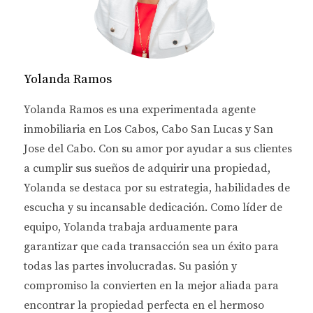
Ingreso por renta vacacional o a largo plazo
:
En Los Cabos, podrías generar entre
$1,500 y
$2,500 USD mensuales
rentando la propiedad.
Yolanda Ramos
Si optas por rentas vacacionales a través de
plataformas como Airbnb, incluso podrías
Yolanda Ramos es una experimentada agente
incrementar estos ingresos, especialmente en
inmobiliaria en Los Cabos, Cabo San Lucas y San
temporada alta.
Jose del Cabo. Con su amor por ayudar a sus clientes
a cumplir sus sueños de adquirir una propiedad,
Pagos del crédito hipotecario
: Suponiendo un
Yolanda se destaca por su estrategia, habilidades de
pago mensual de
$1,950 USD
, la renta cubriría
escucha y su incansable dedicación. Como líder de
gran parte, si no la totalidad, de tu
equipo, Yolanda trabaja arduamente para
mensualidad, dejando un flujo de efectivo
garantizar que cada transacción sea un éxito para
positivo o, al menos, evitando que tengas que
todas las partes involucradas. Su pasión y
destinar más de tus propios ingresos al pago
compromiso la convierten en la mejor aliada para
del crédito.
encontrar la propiedad perfecta en el hermoso