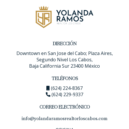
experiencia en administración de propiedades y su
conocimiento del mercado local, te ayudarán a
encontrar las mejores oportunidades para
maximizar tus ingresos y lograr tus objetivos
financieros.
¡Contáctalos y empieza a construir tu
DIRECCIÓN
camino hacia el éxito hoy mismo!
Downtown en San Jose del Cabo; Plaza Aires,
Segundo Nivel Los Cabos,
Baja California Sur 23400 México
TELÉFONOS
(624) 224-8367
(624) 229-9337
CORREO ELECTRÓNICO
info@yolandaramosrealtorloscabos.com