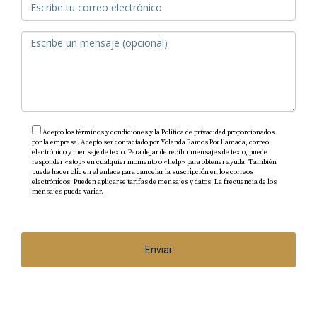
Sí, quiero venderte una villa.
Pero también quiero
compartir esta experiencia
porque
me atrapó por completo.
A pesar de que me dedico a los bienes raíces,
no
estaba buscando nada.
Solo quería
desconectar…
Y terminé
enamorada de un lugar
que no sabía que
Acepto los términos y condiciones y la Política de privacidad proporcionados
por la empresa. Acepto ser contactado por Yolanda Ramos Por llamada, correo
necesitaba.
electrónico y mensaje de texto. Para dejar de recibir mensajes de texto, puede
responder «stop» en cualquier momento o «help» para obtener ayuda. También
puede hacer clic en el enlace para cancelar la suscripción en los correos
electrónicos. Pueden aplicarse tarifas de mensajes y datos. La frecuencia de los
En mi experiencia,
sé identificar una oportunidad
mensajes puede variar.
https://www.yolandaramosrealtorloscabos.com/politica-
de-privacidad
cuando la veo,
y creo que
Pescadero
no solo es
un refugio perfecto,
es una oportunidad única
de
invertir en algo que te
Enviar
llena el alma.
¿Vale la Pena Conocer Tuna Pescadero?