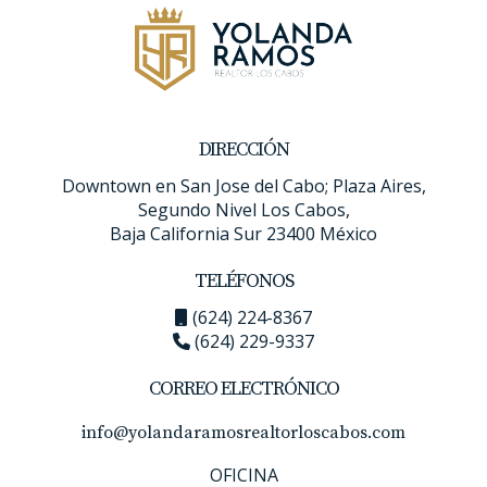
DIRECCIÓN
Downtown en San Jose del Cabo; Plaza Aires,
Segundo Nivel Los Cabos,
Baja California Sur 23400 México
TELÉFONOS
(624) 224-8367
(624) 229-9337
CORREO ELECTRÓNICO
info@yolandaramosrealtorloscabos.com
OFICINA
En una de mis visitas, me topé con
Tuna Pescadero,