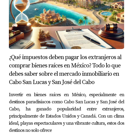
Algo que
me fascinó
de Pescadero es
su estilo de
vida relajado.
Aquí, la gente se toma el tiempo de
disfrutar cada
momento.
Hay una
sensación de comunidad,
un ambiente de
paz y autenticidad
que no he visto en otros lugares.
¿Qué impuestos deben pagar los extranjeros al
Y, aunque parece un lugar
escondido y secreto,
está
comprar bienes raíces en México? Todo lo que
perfectamente conectado
con el resto del mundo:
debes saber sobre el mercado inmobiliario en
Cabo San Lucas y San José del Cabo
A solo 15 minutos de Todos Santos,
un Pueblo
Mágico lleno de arte y cultura.
Invertir en bienes raíces en México, especialmente en
A una hora de Cabo San Lucas,
si alguna vez
destinos paradisíacos como Cabo San Lucas y San José del
quieres más vida nocturna o compras
Cabo, ha ganado popularidad entre extranjeros,
exclusivas.
principalmente de Estados Unidos y Canadá. Con un clima
A poco más de una hora del Aeropuerto
ideal, playas espectaculares y una vibrante cultura, estos dos
Internacional de Los Cabos,
lo cual lo hace
destinos no solo ofrece
fácilmente accesible
para escapadas rápidas.