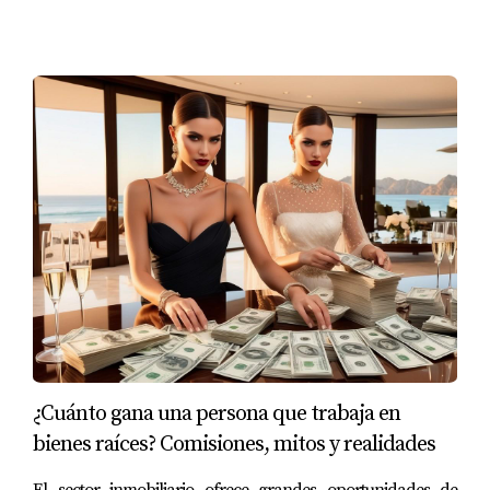
Gastronomía Que Conecta y Sabe a Hogar
Pescadero tiene
una escena gastronómica
que
me
sorprendió.
Aquí, comer no es solo una necesidad…
es una
experiencia.
Me encantó cómo
todo se siente fresco, auténtico y
hecho con cariño.
Hierbabuena:
Un restaurante que
mezcla lo mejor de la
¿Cuánto gana una persona que trabaja en
cocina mexicana
con ingredientes frescos
de
bienes raíces? Comisiones, mitos y realidades
su propia huerta orgánica.
Cenando ahí,
me sentí conectada con la tierra