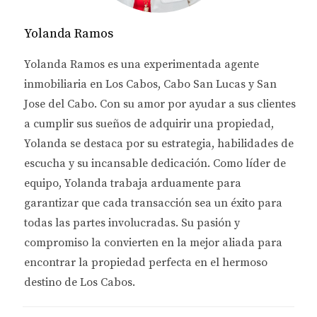
Un lugar donde
el tiempo parece detenerse,
donde el
sonido del mar y la brisa fresca
te hacen
Yolanda Ramos
olvidar el estrés.
Donde la
gente vive a otro ritmo,
Yolanda Ramos es una experimentada agente
disfrutando el momento
sin prisas ni
inmobiliaria en Los Cabos, Cabo San Lucas y San
preocupaciones.
Jose del Cabo. Con su amor por ayudar a sus clientes
a cumplir sus sueños de adquirir una propiedad,
Yolanda se destaca por su estrategia, habilidades de
¿Qué Me Enamoró de Pescadero?
escucha y su incansable dedicación. Como líder de
A diferencia de otros lugares turísticos,
Pescadero
equipo, Yolanda trabaja arduamente para
tiene
esa vibra auténtica
que me atrapó desde el
garantizar que cada transacción sea un éxito para
primer momento.
todas las partes involucradas. Su pasión y
No está abarrotado de turistas,
pero tampoco está
compromiso la convierten en la mejor aliada para
aislado.
encontrar la propiedad perfecta en el hermoso
Es
el punto perfecto
entre
tranquilidad y
destino de Los Cabos.
comodidad.