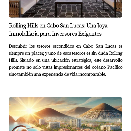
Playa Los Cerritos:
A solo
10 minutos de Pescadero,
esta playa es
Rolling Hills en Cabo San Lucas: Una Joya
perfecta para
surfear o simplemente relajarse.
Inmobiliaria para Inversores Exigentes
¿Te imaginas
enseñando a tus hijos a surfear
o
tomando una siesta bajo el sol
sin el bullicio de
Descubrir los tesoros escondidos en Cabo San Lucas es
siempre un placer, y uno de esos tesoros es sin duda Rolling
las playas abarrotadas?
Hills. Situado en una ubicación estratégica, este desarrollo
Yo lo hice… y
no quería irme.
promete no solo vistas impresionantes del océano Pacífico
sino también una experiencia de vida incomparable.
Playa San Pedrito:
Si eres
amante del surf,
esta playa es
un reto
emocionante.
Y si no,
sus atardeceres y su paz
son suficientes
para recargar cualquier alma cansada.
Un Estilo de Vida Que Te Atrapa