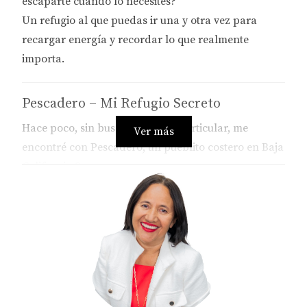
escaparte cuando lo necesites?
Un refugio al que puedas ir
una y otra vez
para
recargar energía
y
recordar lo que realmente
importa.
Pescadero – Mi Refugio Secreto
Hace poco,
sin buscar nada en particular,
me
Ver más
encontré con
Pescadero,
un pueblito costero en
Baja
California Sur
.
Había oído hablar de él, pero nunca me había dado
el tiempo de
explorarlo en serio.
Y vaya sorpresa que me llevé.
Pescadero
no es solo un lugar bonito…
Es un refugio.