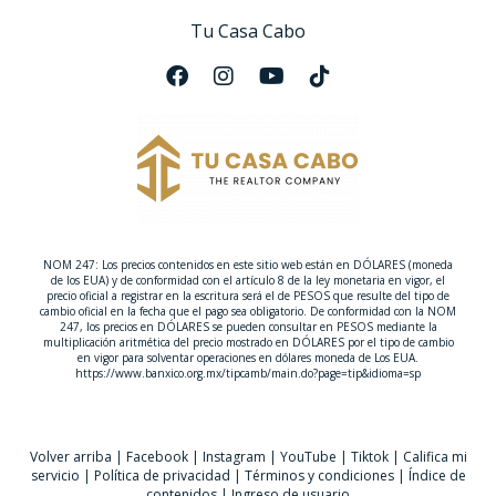
un desarrollo que
me sorprendió.
Tu Casa Cabo
No solo por su
diseño moderno y sus espacios
amplios,
sino por
la tranquilidad y la vibra especial
que lo
rodea.
No te voy a mentir,
sí quiero vendértelo,
pero
sin presión.
Porque
creo de verdad
que
vale la pena conocerlo.
NOM 247: Los precios contenidos en este sitio web están en DÓLARES (moneda
de los EUA) y de conformidad con el artículo 8 de la ley monetaria en vigor, el
Comparar, soñar un poco
y
ver si resuena contigo.
precio oficial a registrar en la escritura será el de PESOS que resulte del tipo de
cambio oficial en la fecha que el pago sea obligatorio. De conformidad con la NOM
247, los precios en DÓLARES se pueden consultar en PESOS mediante la
multiplicación aritmética del precio mostrado en DÓLARES por el tipo de cambio
en vigor para solventar operaciones en dólares moneda de Los EUA.
https://www.banxico.org.mx/tipcamb/main.do?page=tip&idioma=sp
Volver arriba
|
Facebook
|
Instagram
|
YouTube
|
Tiktok
|
Califica mi
servicio
|
Política de privacidad
|
Términos y condiciones
|
Índice de
contenidos
|
Ingreso de usuario