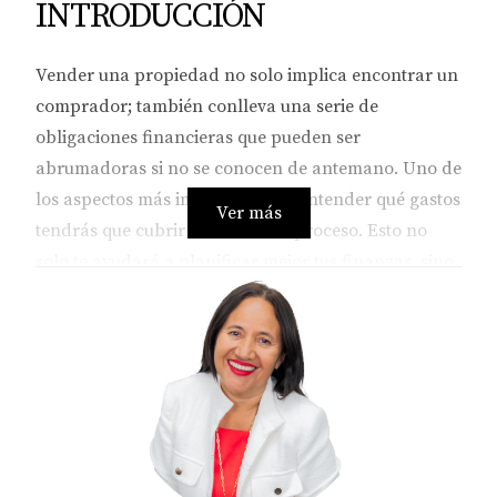
INTRODUCCIÓN
Vender una propiedad no solo implica encontrar un
comprador; también conlleva una serie de
obligaciones financieras que pueden ser
abrumadoras si no se conocen de antemano. Uno de
los aspectos más importantes es entender qué gastos
Ver más
tendrás que cubrir durante este proceso. Esto no
solo te ayudará a planificar mejor tus finanzas, sino
que también te permitirá maximizar tus ganancias.
En este artículo, desglosaremos los principales
gastos que debes considerar al vender tu propiedad
y cómo puedes manejarlos eficazmente.
GASTOS PRINCIPALES AL
VENDER UNA PROPIEDAD