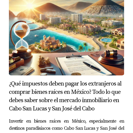
comisiones altas. Sin embargo, después de
analizarlo con Yolanda Ramos, comprendió que un
agente podría ayudarle a obtener un mejor precio
por su propiedad y manejar todos los trámites
legales necesarios. Al final, decidió contratar sus
servicios y logró vender su departamento
rápidamente por un precio superior al esperado.
Estudio de Caso 3: La Sra. López
La Sra. López tenía dudas sobre los pagos
¿Qué impuestos deben pagar los extranjeros al
pendientes por servicios e impuestos prediales antes
comprar bienes raíces en México? Todo lo que
de vender su casa. Temía que esto pudiera
debes saber sobre el mercado inmobiliario en
complicar la venta. Gracias a la asesoría de Yolanda
Cabo San Lucas y San José del Cabo
Ramos, pudo regularizar sus cuentas antes del cierre
y evitar cualquier inconveniente en el proceso.
Invertir en bienes raíces en México, especialmente en
destinos paradisíacos como Cabo San Lucas y San José del
CONCLUSIÓN