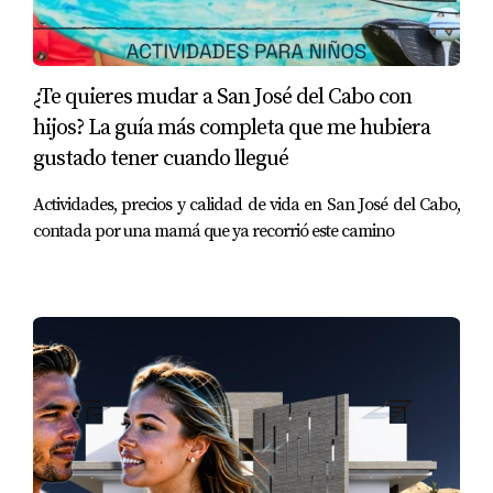
lo que pagas en comision muchas veces lo puedes
pagar en impuestos).
¿Te quieres mudar a San José del Cabo con
Servicios e Impuesto Predial
hijos? La guía más completa que me hubiera
Además del ISR y las comisiones, deberás
gustado tener cuando llegué
asegurarte de estar al día con tus servicios e
impuestos prediales antes de cerrar la venta. Esto
Actividades, precios y calidad de vida en San José del Cabo,
incluye pagos por agua, electricidad y otros servicios
contada por una mamá que ya recorrió este camino
básicos que pueden acumularse si no se gestionan
adecuadamente. También es esencial verificar si hay
adeudos o créditos hipotecarios pendientes sobre la
propiedad. Estos gastos pueden parecer menores en
comparación con el ISR o las comisiones, pero
pueden afectar significativamente el proceso de
cierre si no se abordan a tiempo.