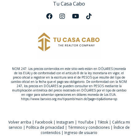
fiscales posibles. Si tienes más preguntas o necesitas
Tu Casa Cabo
asistencia personalizada en la venta de tu
propiedad, ¡no dudes en contactar a Yolanda
Ramos! Tu éxito es nuestra prioridad.
NOM 247: Los precios contenidos en este sitio web están en DÓLARES (moneda
de los EUA) y de conformidad con el artículo 8 de la ley monetaria en vigor, el
precio oficial a registrar en la escritura será el de PESOS que resulte del tipo de
cambio oficial en la fecha que el pago sea obligatorio. De conformidad con la NOM
247, los precios en DÓLARES se pueden consultar en PESOS mediante la
multiplicación aritmética del precio mostrado en DÓLARES por el tipo de cambio
en vigor para solventar operaciones en dólares moneda de Los EUA.
https://www.banxico.org.mx/tipcamb/main.do?page=tip&idioma=sp
Volver arriba
|
Facebook
|
Instagram
|
YouTube
|
Tiktok
|
Califica mi
servicio
|
Política de privacidad
|
Términos y condiciones
|
Índice de
contenidos
|
Ingreso de usuario