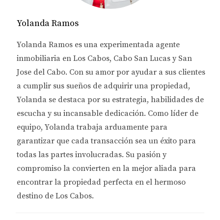
Impuesto sobre la Renta (ISR)
Yolanda Ramos
Uno de los principales gastos al vender una
Yolanda Ramos es una experimentada agente
propiedad es el impuesto sobre la renta (ISR). Este
inmobiliaria en Los Cabos, Cabo San Lucas y San
impuesto se aplica a las ganancias obtenidas por la
Jose del Cabo. Con su amor por ayudar a sus clientes
venta y puede variar dependiendo de varios
a cumplir sus sueños de adquirir una propiedad,
factores, como el tiempo que has sido propietario de
Yolanda se destaca por su estrategia, habilidades de
la propiedad y si has realizado mejoras
escucha y su incansable dedicación. Como líder de
significativas. En algunos casos, es posible exentar o
equipo, Yolanda trabaja arduamente para
deducir parte del ISR, lo que puede resultar en un
garantizar que cada transacción sea un éxito para
ahorro considerable. Por ejemplo, si has vivido en la
todas las partes involucradas. Su pasión y
propiedad durante más de dos años, podrías
compromiso la convierten en la mejor aliada para
calificar para ciertas exenciones. Es recomendable
encontrar la propiedad perfecta en el hermoso
consultar con un experto en impuestos o con
destino de Los Cabos.
Yolanda Ramos para explorar todas las opciones
disponibles y asegurarte de cumplir con todas las