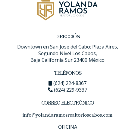
propiedad?
Sí, existen ciertas deducciones disponibles
dependiendo de tu situación particular; es
recomendable consultar con un experto fiscal para
DIRECCIÓN
explorar tus opciones.
Downtown en San Jose del Cabo; Plaza Aires,
Segundo Nivel Los Cabos,
¿Qué pasa si tengo adeudos pendientes?
Baja California Sur 23400 México
Es esencial regularizar cualquier adeudo antes del
TELÉFONOS
cierre para evitar complicaciones en la venta;
asegúrate de estar al día con tus pagos.
(624) 224-8367
(624) 229-9337
¿Cómo puedo maximizar mis ganancias al
vender mi casa?
CORREO ELECTRÓNICO
Considera trabajar con un agente inmobiliario
info@yolandaramosrealtorloscabos.com
experimentado como Yolanda Ramos para obtener
OFICINA
un mejor precio y asesoría sobre deducciones