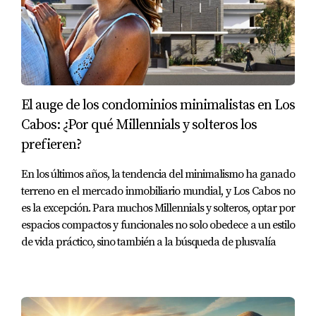
CASOS DE ESTUDIO
Estudio de Caso 1: La Familia Pérez
La familia Pérez decidió vender su casa después de
vivir allí durante más de diez años. Al principio
El auge de los condominios minimalistas en Los
estaban preocupados por el ISR, pero tras consultar
Cabos: ¿Por qué Millennials y solteros los
con Yolanda Ramos, descubrieron que podían
prefieren?
beneficiarse de una exención debido a su largo
tiempo de residencia. Esto les permitió ahorrar miles
En los últimos años, la tendencia del minimalismo ha ganado
de pesos en impuestos y utilizar ese dinero para
terreno en el mercado inmobiliario mundial, y Los Cabos no
comprar su nueva casa.
es la excepción. Para muchos Millennials y solteros, optar por
espacios compactos y funcionales no solo obedece a un estilo
Estudio de Caso 2: El Sr. González
de vida práctico, sino también a la búsqueda de plusvalía
El Sr. González quería vender su departamento en
San José del Cabo pero estaba indeciso sobre
contratar a un agente inmobiliario debido a las