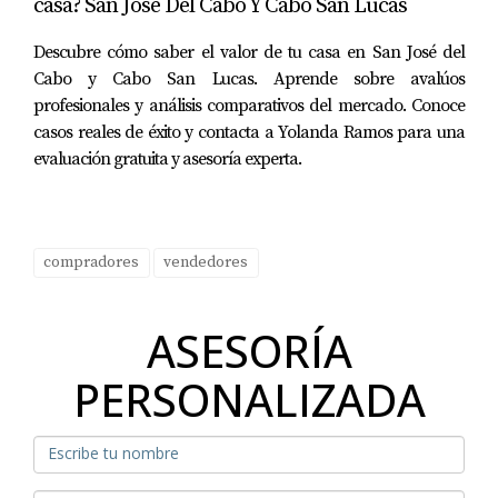
casa? San Jose Del Cabo Y Cabo San Lucas
sigue en auge.
Descubre cómo saber el valor de tu casa en San José del
Cabo y Cabo San Lucas. Aprende sobre avalúos
Accesorios de Calidad
: El detalle final para
profesionales y análisis comparativos del mercado. Conoce
lograr un diseño de lujo sin tocar la estructura
casos reales de éxito y contacta a Yolanda Ramos para una
está en los accesorios: alfombras persas,
evaluación gratuita y asesoría experta.
cojines de lino, cortinas de tejidos naturales y
hasta la elección de la vajilla pueden añadir
ese toque de exclusividad. Los accesorios
compradores
vendedores
adecuados complementan el diseño de
interiores y elevan el valor de la propiedad a
los ojos de compradores potenciales.
ASESORÍA
PERSONALIZADA