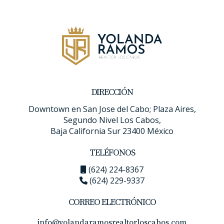
refleje la belleza natural de Cabo San Lucas y San
José del Cabo.
Colores para Paredes
Para las paredes, los tonos neutros y terrosos
funcionan especialmente bien, ya que crean una
atmósfera relajante y elegante. Algunos colores
DIRECCIÓN
recomendados incluyen:
Downtown en San Jose del Cabo; Plaza Aires,
Segundo Nivel Los Cabos,
Benjamin Moore OC-23 Classic Gray
: Un tono
Baja California Sur 23400 México
suave y atemporal que aporta luminosidad sin
ser dominante.
TELÉFONOS
Sherwin-Williams SW 7551 Greek Villa
: Un
(624) 224-8367
blanco cálido que ilumina los espacios y
(624) 229-9337
combina perfectamente con madera y
acabados naturales.
CORREO ELECTRÓNICO
Farrow & Ball Shaded White No. 201
: Un tono
beige suave que aporta calidez y es ideal para
info@yolandaramosrealtorloscabos.com