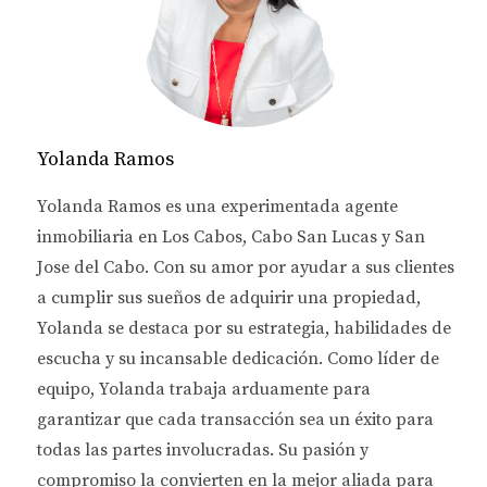
Yolanda Ramos
Yolanda Ramos es una experimentada agente
Por otro lado,
la Hacienda Californiana
fusiona el
inmobiliaria en Los Cabos, Cabo San Lucas y San
diseño clásico con un enfoque más contemporáneo.
Jose del Cabo. Con su amor por ayudar a sus clientes
Inspirada en las casas históricas de California, este
a cumplir sus sueños de adquirir una propiedad,
estilo integra espacios abiertos y una estética
Yolanda se destaca por su estrategia, habilidades de
relajada que combina perfectamente con el entorno
escucha y su incansable dedicación. Como líder de
de playa de Los Cabos. La Hacienda Californiana
equipo, Yolanda trabaja arduamente para
utiliza colores neutros, materiales naturales y
garantizar que cada transacción sea un éxito para
ventanales amplios que enmarcan las vistas al
todas las partes involucradas. Su pasión y
océano o las montañas, creando un ambiente
compromiso la convierten en la mejor aliada para