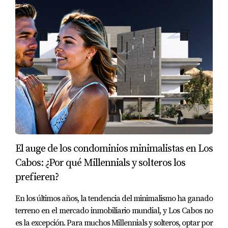
de cada área. Invertir en piezas únicas de
materiales nobles, como madera maciza y
mármol, añade un toque de sofisticación y
durabilidad, y convierte cualquier casa en un
espacio verdaderamente exclusivo.
Arte y Decoración de Paredes
: Agregar arte
mexicano o californiano, como pinturas o
esculturas locales, no solo realza el diseño de
interiores, sino que también crea una conexión
El auge de los condominios minimalistas en Los
cultural con el entorno de Los Cabos. Este tipo
Cabos: ¿Por qué Millennials y solteros los
de arte personalizado le da a la propiedad un
prefieren?
toque auténtico y característico que los
compradores de lujo valoran.
En los últimos años, la tendencia del minimalismo ha ganado
terreno en el mercado inmobiliario mundial, y Los Cabos no
Iluminación Estratégica
: Una buena
es la excepción. Para muchos Millennials y solteros, optar por