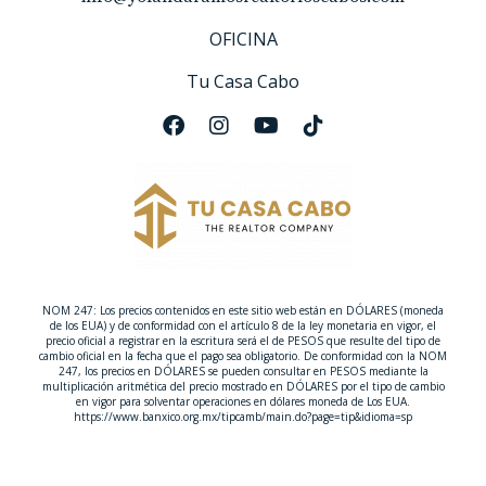
espacios amplios y luminosos.
Madera y Acabados
OFICINA
Para los detalles en madera, la tendencia en Los
Tu Casa Cabo
Cabos se inclina hacia tonos cálidos y naturales, que
realzan el estilo rústico pero lujoso de las
propiedades. Algunas recomendaciones incluyen:
Nogal Americano Oscuro
: Este tono oscuro con
vetas visibles crea un contraste elegante en
espacios neutros y aporta sofisticación a los
muebles y puertas.
Roble Claro Natural
: Un color claro y fresco
NOM 247: Los precios contenidos en este sitio web están en DÓLARES (moneda
de los EUA) y de conformidad con el artículo 8 de la ley monetaria en vigor, el
que agrega una sensación de amplitud y se ve
precio oficial a registrar en la escritura será el de PESOS que resulte del tipo de
espectacular en cocinas y suelos.
cambio oficial en la fecha que el pago sea obligatorio. De conformidad con la NOM
247, los precios en DÓLARES se pueden consultar en PESOS mediante la
Cedro Rojizo
: Ideal para detalles de vigas
multiplicación aritmética del precio mostrado en DÓLARES por el tipo de cambio
expuestas o muebles de gran tamaño, este tono
en vigor para solventar operaciones en dólares moneda de Los EUA.
https://www.banxico.org.mx/tipcamb/main.do?page=tip&idioma=sp
rojizo aporta un aire clásico y cálido.