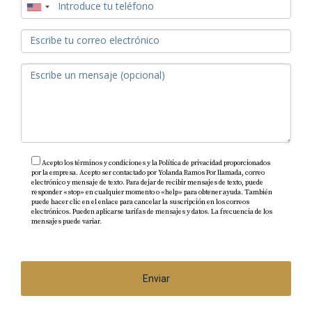
Acepto los términos y condiciones y la Política de privacidad proporcionados
por la empresa. Acepto ser contactado por Yolanda Ramos Por llamada, correo
electrónico y mensaje de texto. Para dejar de recibir mensajes de texto, puede
responder «stop» en cualquier momento o «help» para obtener ayuda. También
puede hacer clic en el enlace para cancelar la suscripción en los correos
Tonos y Colores para un Estilo de Lujo en
electrónicos. Pueden aplicarse tarifas de mensajes y datos. La frecuencia de los
Los Cabos
mensajes puede variar.
https://www.yolandaramosrealtorloscabos.com/politica-
de-privacidad
Los colores juegan un papel crucial en el diseño de
interiores de casas de lujo en Los Cabos. La paleta
Enviar
que se elige puede transformar un espacio,
generando un ambiente sofisticado y cálido que