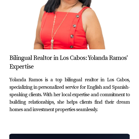
Cómo mejorar el valor de una casa de lujo
sin tocar la estructura
Actualizar el diseño de interiores y elegir los
muebles adecuados son pasos poderosos para
Bilingual Realtor in Los Cabos: Yolanda Ramos'
revalorizar una propiedad sin realizar cambios
Expertise
estructurales. En el competitivo mercado de lujo de
Cabo San Lucas y San José del Cabo, la estética
Yolanda Ramos is a top bilingual realtor in Los Cabos,
specializing in personalized service for English and Spanish-
juega un rol fundamental para atraer a
speaking clients. With her local expertise and commitment to
compradores exigentes que valoran tanto el diseño
building relationships, she helps clients find their dream
como la funcionalidad.
homes and investment properties seamlessly.
Incorporación de Muebles de Alta Calidad y a
Medida
: La selección de muebles de alta gama
hechos a medida permite optimizar el espacio