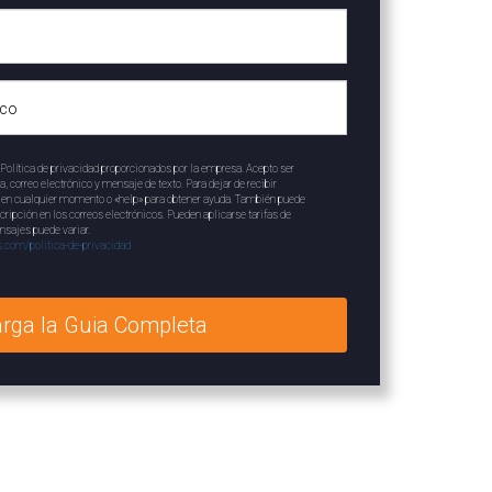
Política de privacidad proporcionados por la empresa. Acepto ser
correo electrónico y mensaje de texto. Para dejar de recibir
» en cualquier momento o «help» para obtener ayuda. También puede
scripción en los correos electrónicos. Pueden aplicarse tarifas de
nsajes puede variar.
.com/politica-de-privacidad
rga la Guia Completa