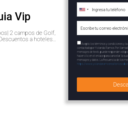
uia Vip
bos| 2 campos de Golf,
Descuentos a hoteles...
Acepto los términos y condiciones y la 
contactado por Yolanda Ramos Por llamada, 
mensajes de texto, puede responder «stop
hacer clic en el enlace para cancelar la su
mensajes y datos. La frecuencia de los me
https://www.yolandaramosrealtorloscabos
Desca