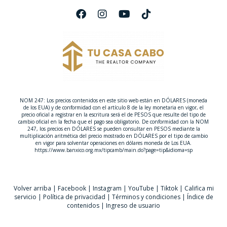
NOM 247: Los precios contenidos en este sitio web están en DÓLARES (moneda
de los EUA) y de conformidad con el artículo 8 de la ley monetaria en vigor, el
precio oficial a registrar en la escritura será el de PESOS que resulte del tipo de
cambio oficial en la fecha que el pago sea obligatorio. De conformidad con la NOM
247, los precios en DÓLARES se pueden consultar en PESOS mediante la
multiplicación aritmética del precio mostrado en DÓLARES por el tipo de cambio
en vigor para solventar operaciones en dólares moneda de Los EUA.
https://www.banxico.org.mx/tipcamb/main.do?page=tip&idioma=sp
Volver arriba
|
Facebook
|
Instagram
|
YouTube
|
Tiktok
|
Califica mi
servicio
|
Política de privacidad
|
Términos y condiciones
|
Índice de
contenidos
|
Ingreso de usuario