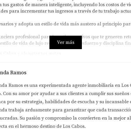
a tus gastos de manera inteligente, incluyendo los costos de vi
es para incrementar tus ingresos a través de tu trabajo actu
arios y adopta un estilo de vida más austero al principio para
nciera profesional para invertir en activos que te generen ret
Ver más
stilo de vida de lujo requiere tiempo, esfuerzo y disciplina fi
s Cabos y alcanzar tus metas
esoría y el acompañamiento que necesitas para realizar invers
anda Ramos
nda Ramos es una experimentada agente inmobiliaria en Los 
. Con su amor por ayudar a sus clientes a cumplir sus sueños
aca por su estrategia, habilidades de escucha y su incansable
el mercado inmobiliario de Los Cabos:
Más de 15 años de expe
nda trabaja arduamente para garantizar que cada transacción 
Acceso a una amplia gama de propiedades exclusivas en Los C
lucradas. Su pasión y compromiso la convierten en la mejor a
ecta en el hermoso destino de Los Cabos.
er el mejor precio posible para tu inversión inmobiliaria.