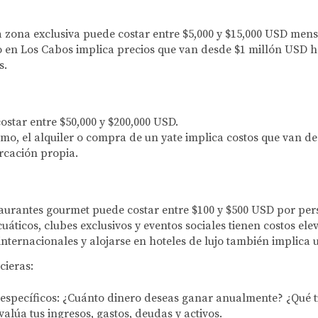
zona exclusiva puede costar entre $5,000 y $15,000 USD mens
o en Los Cabos implica precios que van desde $1 millón USD 
s.
star entre $50,000 y $200,000 USD.
imo, el alquiler o compra de un yate implica costos que van d
rcación propia.
taurantes gourmet puede costar entre $100 y $500 USD por per
áticos, clubes exclusivos y eventos sociales tienen costos ele
internacionales y alojarse en hoteles de lujo también implica 
cieras:
 específicos:
¿Cuánto dinero deseas ganar anualmente? ¿Qué tip
alúa tus ingresos, gastos, deudas y activos.