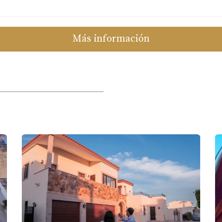
alle:
Se dedica a brindar un servicio personalizado y de alta 
 en exclusiva:
Te ofrece la tranquilidad de contar con una ag
Más información
es de éxito.
nza tu camino hacia una vida de lujo en Los Cabos.