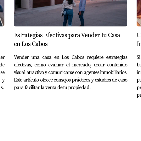
Estrategias Efectivas para Vender tu Casa
C
en Los Cabos
I
er
Vender una casa en Los Cabos requiere estrategias
Si
de
efectivas, como evaluar el mercado, crear contenido
b
se
visual atractivo y comunicarse con agentes inmobiliarios.
in
s y
Este artículo ofrece consejos prácticos y estudios de caso
pu
s.
para facilitar la venta de tu propiedad.
p
pr