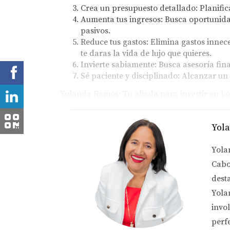
Crea un presupuesto detallado:
Planific
Aumenta tus ingresos:
Busca oportunidad
pasivos.
Reduce tus gastos:
Elimina gastos inneces
te daras la vida de lujo que quieres.
Invierte sabiamente:
Busca asesoría fina
Sé paciente y disciplinado:
Alcanzar un e
Yolanda Ramos: Tu aliada para invertir en Lo
Yolanda Ramos y su equipo
te brindarán la as
Yol
Cabos y alcanzar tus sueños de lujo.
Yola
¿Por qué elegir a Yolanda Ramos?
Cabo
dest
Experiencia y conocimiento profundo d
confiable.
Yola
Amplia cartera de propiedades de lujo:
invo
presupuesto.
perf
Negociación experta:
Te ayudará a obten