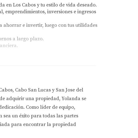
da en Los Cabos y tu estilo de vida deseado.
al, emprendimientos, inversiones e ingresos
 ahorrar e invertir, luego con tus utilidades
ornos a largo plazo.
nanciera.
iones inmobiliarias inteligentes en Los
Cabos, Cabo San Lucas y San Jose del
 de adquirir una propiedad, Yolanda se
 dedicación. Como líder de equipo,
riencia la convierten en una experta
sea un éxito para todas las partes
abos, ajustándose a tus necesidades y
liada para encontrar la propiedad