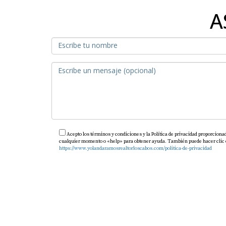
A
Acepto los términos y condiciones y la Política de privacidad proporciona
cualquier momento o «help» para obtener ayuda. También puede hacer clic en 
https://www.yolandaramosrealtorloscabos.com/politica-de-privacidad