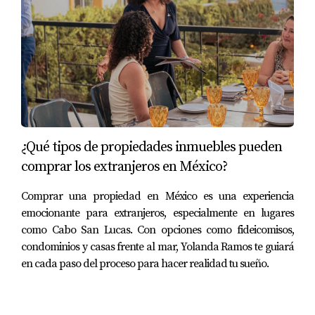
de la propiedad para el presupuesto de
mantenimiento anual.
Conclusión
Mantener tu propiedad en óptimas condiciones es
fundamental para preservar su valor y garantizar una
vida cómoda. Siguiendo estos consejos y realizando un
mantenimiento regular, puedes evitar problemas
¿Qué tipos de propiedades inmuebles pueden
mayores y asegurar que tu hogar permanezca en
comprar los extranjeros en México?
excelente estado. Para maximizar el valor y
mantenimiento de tu propiedad, confía en Yolanda
Comprar una propiedad en México es una experiencia
Ramos y su equipo, los mejores agentes inmobiliarios en
emocionante para extranjeros, especialmente en lugares
como Cabo San Lucas. Con opciones como fideicomisos,
Los Cabos. Con su amplio conocimiento y experiencia, te
condominios y casas frente al mar, Yolanda Ramos te guiará
guiarán en cada paso del proceso sin costo adicional.
en cada paso del proceso para hacer realidad tu sueño.
Contáctalos hoy mismo para obtener el mejor
asesoramiento
en bienes raíces en Los Cabos.