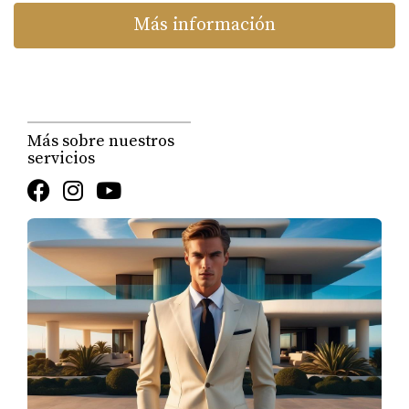
Más información
4. Seguridad y Tecnología
4.1. Actualización de Sistemas de Seguridad:
Impacto:
Instalar y mantener sistemas de
seguridad, como alarmas y cámaras, mejora la
Más sobre nuestros
seguridad de la propiedad y puede reducir costos
servicios
de seguros.
Consejo:
Revisa y actualiza los sistemas de
seguridad cada pocos años para asegurar que sean
efectivos y modernos.
4.2. Implementación de Tecnología Inteligente:
Impacto:
Los dispositivos inteligentes, como
termostatos y luces, no solo aumentan la
comodidad sino que también pueden mejorar la
eficiencia energética.
Estadísticas:
Las propiedades con tecnología
inteligente pueden aumentar su valor hasta en un