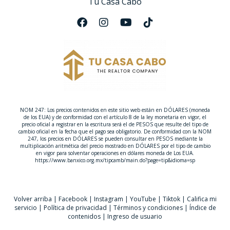
Tu Casa Cabo
NOM 247: Los precios contenidos en este sitio web están en DÓLARES (moneda
de los EUA) y de conformidad con el artículo 8 de la ley monetaria en vigor, el
precio oficial a registrar en la escritura será el de PESOS que resulte del tipo de
cambio oficial en la fecha que el pago sea obligatorio. De conformidad con la NOM
247, los precios en DÓLARES se pueden consultar en PESOS mediante la
multiplicación aritmética del precio mostrado en DÓLARES por el tipo de cambio
en vigor para solventar operaciones en dólares moneda de Los EUA.
https://www.banxico.org.mx/tipcamb/main.do?page=tip&idioma=sp
Volver arriba
|
Facebook
|
Instagram
|
YouTube
|
Tiktok
|
Califica mi
servicio
|
Política de privacidad
|
Términos y condiciones
|
Índice de
contenidos
|
Ingreso de usuario