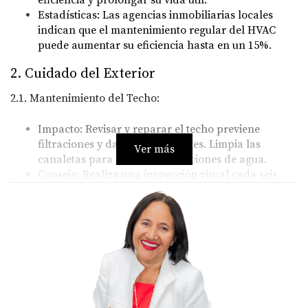
eficiencia y prolongar su vida útil.
Estadísticas:
Las agencias inmobiliarias locales
indican que el mantenimiento regular del HVAC
puede aumentar su eficiencia hasta en un 15%.
2. Cuidado del Exterior
2.1. Mantenimiento del Techo:
Impacto:
Revisar y reparar el techo previene
filtraciones y daños estructurales. Limpia las
Ver más
canaletas para evitar acumulaciones de agua.
Consejo:
Realiza una inspección visual cada seis
meses y después de tormentas fuertes.
2.2. Cuidado del Paisajismo:
Impacto:
Un jardín bien cuidado no solo mejora la
apariencia de la propiedad sino también su valor.
Poda regularmente los árboles y arbustos y mantén
el césped en buen estado.
Estadísticas:
Las propiedades con buen paisajismo