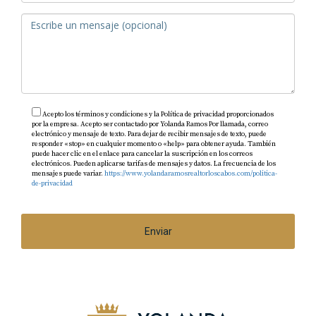
Acepto los términos y condiciones y la Política de privacidad proporcionados
por la empresa. Acepto ser contactado por Yolanda Ramos Por llamada, correo
electrónico y mensaje de texto. Para dejar de recibir mensajes de texto, puede
responder «stop» en cualquier momento o «help» para obtener ayuda. También
puede hacer clic en el enlace para cancelar la suscripción en los correos
electrónicos. Pueden aplicarse tarifas de mensajes y datos. La frecuencia de los
mensajes puede variar.
https://www.yolandaramosrealtorloscabos.com/politica-
de-privacidad
Enviar