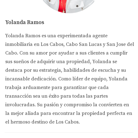
pueden aumentar su valor entre un 10% y un 15%.
3. Mantenimiento Interior
Yolanda Ramos
3.1. Pintura y Reparaciones Menores:
Yolanda Ramos es una experimentada agente
Impacto:
Mantener las paredes interiores y
inmobiliaria en Los Cabos, Cabo San Lucas y San Jose del
exteriores pintadas no solo mejora la estética sino
Cabo. Con su amor por ayudar a sus clientes a cumplir
que también protege las superficies de daños.
sus sueños de adquirir una propiedad, Yolanda se
Consejo:
Realiza un repintado cada 5-7 años y
destaca por su estrategia, habilidades de escucha y su
repara grietas y agujeros de inmediato.
incansable dedicación. Como líder de equipo, Yolanda
3.2. Limpieza Profunda:
trabaja arduamente para garantizar que cada
Impacto:
Una limpieza profunda anual ayuda a
transacción sea un éxito para todas las partes
mantener la propiedad en condiciones óptimas,
involucradas. Su pasión y compromiso la convierten en
eliminando suciedad acumulada y alargando la
la mejor aliada para encontrar la propiedad perfecta en
vida útil de muebles y electrodomésticos.
el hermoso destino de Los Cabos.
Consejo:
Contrata un servicio profesional de
limpieza para una limpieza exhaustiva de todas las
áreas, incluyendo alfombras y tapicería.