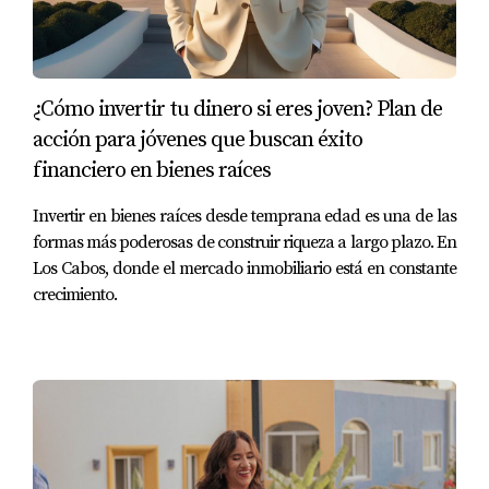
5%.
5. Documentación y Planificación
5.1. Registro de Mantenimiento:
¿Cómo invertir tu dinero si eres joven? Plan de
acción para jóvenes que buscan éxito
Impacto:
Mantener un registro detallado de todas
financiero en bienes raíces
las actividades de mantenimiento ayuda a
organizar y planificar futuras reparaciones y
Invertir en bienes raíces desde temprana edad es una de las
renovaciones.
Consejo:
Utiliza aplicaciones o software de gestión
formas más poderosas de construir riqueza a largo plazo. En
de propiedades para llevar un seguimiento
Los Cabos, donde el mercado inmobiliario está en constante
detallado.
crecimiento.
5.2. Planificación de Presupuesto:
Impacto:
Asigna un presupuesto anual para el
mantenimiento preventivo y reparaciones menores.
Esto ayuda a evitar gastos inesperados y a
mantener la propiedad en buenas condiciones.
Consejo:
Estima aproximadamente el 1-3% del valor